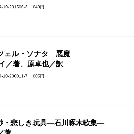
-10-201506-3 649円
ツェル・ソナタ 悪魔
イ／著、原卓也／訳
-10-206011-7 605円
砂・悲しき玩具―石川啄木歌集―
／著