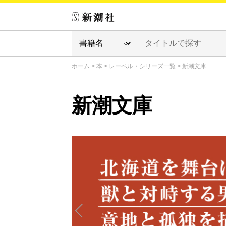
ホーム
>
本
>
レーベル・シリーズ一覧
>
新潮文庫
新潮文庫