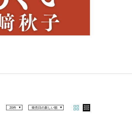
Nex
t
20件
発売日の新しい順