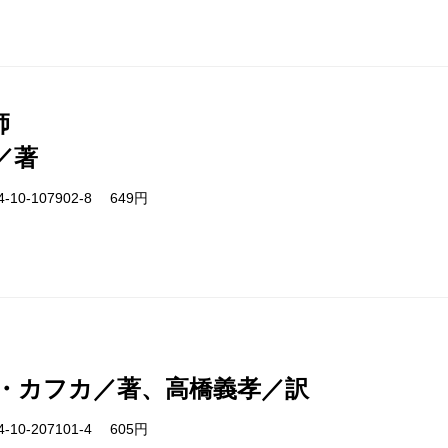
師
／著
-10-107902-8 649円
・カフカ／著、高橋義孝／訳
-10-207101-4 605円