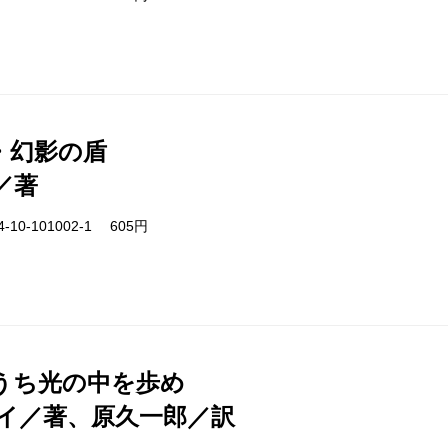
・幻影の盾
／著
-10-101002-1 605円
うち光の中を歩め
イ／著、原久一郎／訳