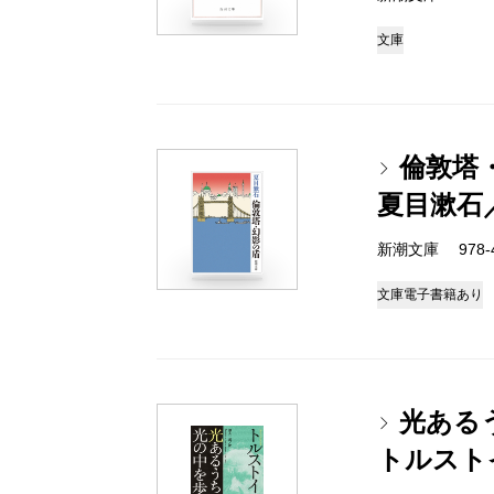
文庫
倫敦塔
夏目漱石
新潮文庫 978-4
文庫
電子書籍あり
光ある
トルスト