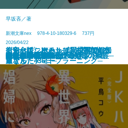
早坂吝／著
新潮文庫nex 978-4-10-180329-6 737円
2026/04/22
くらべて、けみして 校閲部の九
おやじはニーチェ─認知症の父と
街角ハルシネーション─探偵AIの
〈完全版〉JKハルは異世界で娼婦
食べると死ぬ花
猫と罰
水よ踊れ
役者廃業・三婆
裂けた明日
量子力学で生命の謎を解く
記憶の帝国
今夜もベルが鳴る
歌舞伎町アンダーグラウンド
ツユクサナツコの一生
あしたの名医4─それぞれの決断─
鬼にきんつば─七つの刻鐘の幽霊─
東京都同情塔
養老先生、病院へ行く
不良老人の文学論
秀長と利休
文庫
電子書籍あり
重さん
過ごした436日─
リアル・ディープラーニング─
になった