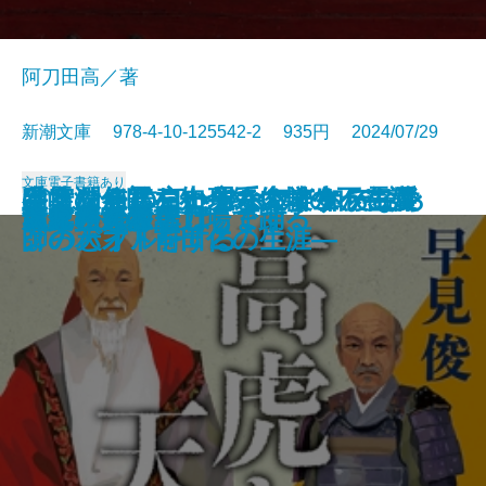
阿刀田高／著
新潮文庫 978-4-10-125542-2 935円 2024/07/29
文庫
電子書籍あり
さよならの言い方なんて知らな
采女の怨霊―小余綾俊輔の不在講
谷崎潤一郎を知っていますか―愛
幽霊を信じない理系大学生、霊媒
ぼくはイエローでホワイトで、ち
キリンを作った男―マーケティン
サヴァナの王国
母の待つ里
大家さんと僕 これから
檜垣澤家の炎上
あめりかむら
詩人なんて呼ばれて
滅私
高虎と天海
魂に秩序を
百年の孤独
天才少女は重力場で踊る
＃真相をお話しします
大家さんと僕
あしたのことば
い。9
義―
と美の巨人を読む―
師のバイトをする
ょっとブルー 2
グの天才・前田仁の生涯―