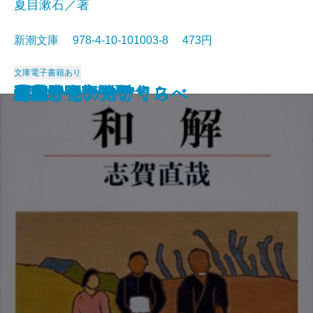
夏目漱石／著
新潮文庫 978-4-10-101003-8 473円
文庫
電子書籍あり
猟銃・闘牛
ヴェルレーヌ詩集
草枕
斜陽
高村光太郎詩集
歌行燈・高野聖
土
真実一路
老妓抄
坊っちゃん
和解
ヰタ・セクスアリス
出家とその弟子
にごりえ・たけくらべ
武蔵野
白痴
青年
雁
それから
門