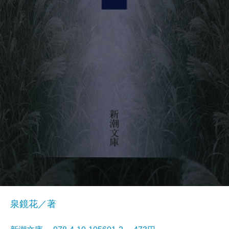
泉鏡花／著