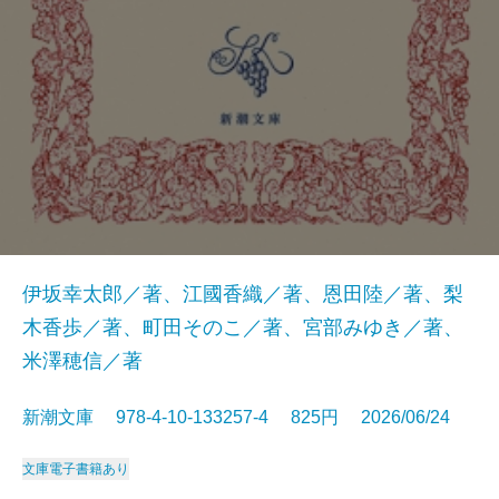
伊坂幸太郎／著、江國香織／著、恩田陸／著、梨
木香歩／著、町田そのこ／著、宮部みゆき／著、
米澤穂信／著
新潮文庫 978-4-10-133257-4 825円 2026/06/24
文庫
電子書籍あり