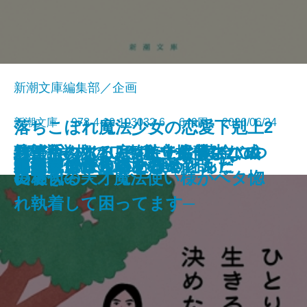
新潮文庫編集部／企画
新潮文庫 978-4-10-103032-6 649円 2026/06/24
落ちこぼれ魔法少女の恋愛下剋上2
絞首台のある庭─私立探偵マニ
君が手にするはずだった黄金につ
熟達論─人はいつまでも学び、成
バイ・タイム─整時士佐藤スバル
─魔法学校のワケあり劣等生なの
文庫
ともぐい
リリアン
脇役探偵は見逃さない
隣人
聖女が、壺
龍の隠し子 幽世の薬剤師
プレゼント
あなたはここにいなくとも
きろくのほん
ひとりで生きると決めたんだ
成瀬は信じた道をいく
星を織る
ロボットが泣いた夜
血道
小公女たちのしあわせレシピ
ー・ムーン─
いて
長できる─
の哀切─
に稀代の天才魔法使い様がベタ惚
れ執着して困ってます─