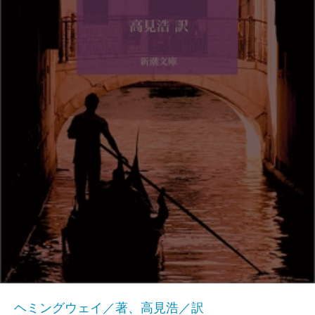
ヘミングウェイ／著、高見浩／訳