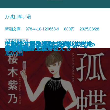
万城目学／著
新潮文庫 978-4-10-120663-9 880円 2025/03/28
文庫
電子書籍あり
このクリニックはつぶれます！─
中動態の世界─意志と責任の考古
それでも僕は東大に合格したかっ
ナルニア国物語4 銀のいすと地
河を渡って木立の中へ
逃げろ逃げろ逃げろ！
灼熱の魂
銃を持つ花嫁
光の犬
東大なんか入らなきゃよかった
あの子とQ
孤蝶の城
春のこわいもの
アマチュア
母親になって後悔してる
族長の秋
美澄真白の正なる殺人
小暮写眞館〔上〕
小暮写眞館〔下〕
沈むフランシス
医療コンサル高柴一香の診断─
学─
た─偏差値35からの大逆転─
底の国