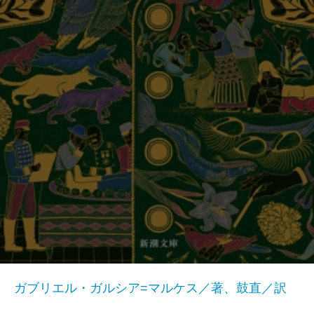
ガブリエル・ガルシア=マルケス／著、鼓直／訳