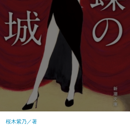
桜木紫乃／著