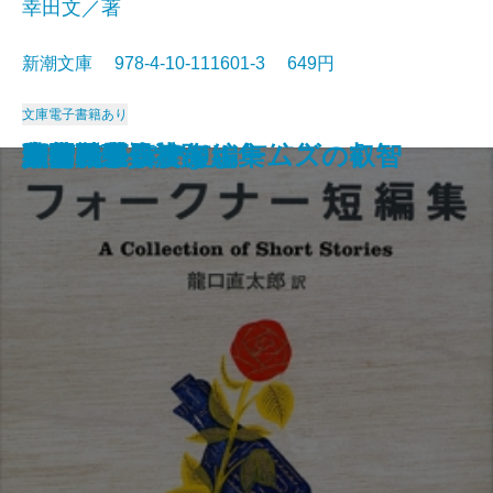
幸田文／著
新潮文庫 978-4-10-111601-3 649円
文庫
電子書籍あり
マンスフィールド短編集
太陽の季節
赤と黒〔上〕
ポー詩集
マノン・レスコー
郷愁
智恵子抄
草の花
夜間飛行
父・こんなこと
フォークナー短編集
細雪〔上〕
細雪〔中〕
細雪〔下〕
大和路・信濃路
野菊の墓
西部戦線異状なし
シャーロック・ホームズの叡智
人間について
サンクチュアリ