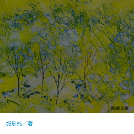
堀辰雄／著