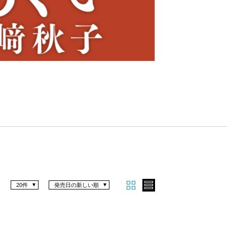
Nex
t
20件
発売日の新しい順