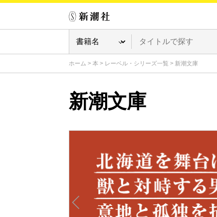
ホーム
>
本
>
レーベル・シリーズ一覧
>
新潮文庫
新潮文庫