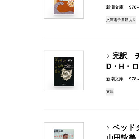
新潮文庫 978-4-
文庫
電子書籍あり
完訳 
D・H・
新潮文庫 978-4-
文庫
ベッド
山田詠美