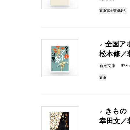
文庫
電子書籍あり
全国ア
松本修／
新潮文庫 978-4-
文庫
きもの
幸田文／