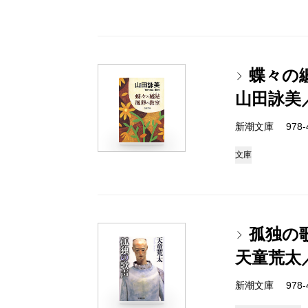
蝶々の
山田詠美
新潮文庫 978-4-
文庫
孤独の
天童荒太
新潮文庫 978-4-