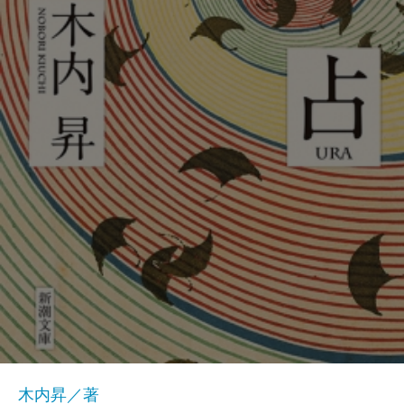
木内昇／著