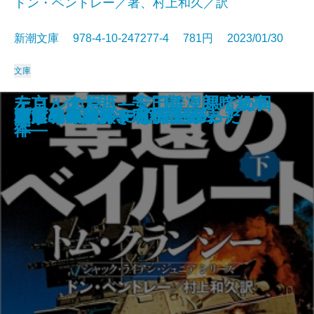
ドン・ベントレー／著、村上和久／訳
新潮文庫 978-4-10-247277-4 781円 2023/01/30
文庫
テロルの原点―安田善次郎暗殺事
左京・遼太郎・安二郎 見果てぬ日
占
名探偵のはらわた
画家とモデル―宿命の出会い―
文豪ナビ 遠藤周作
影に対して―母をめぐる物語―
近鉄特急殺人事件
死神の棋譜
鏡影劇場〔上〕
鏡影劇場〔下〕
奪還のベイルート〔上〕
奪還のベイルート〔下〕
幽世の薬剤師3
人形島の殺人―呪殺島秘録―
雪月花―謎解き私小説―
プロジェクト・インソムニア
村田エフェンディ滞土録
コラムニストになりたかった
みずうみ
件―
本