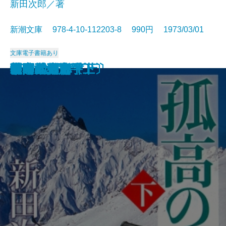
新田次郎／著
新潮文庫 978-4-10-112203-8 990円 1973/03/01
文庫
電子書籍あり
西郷と大久保
惜別
冬の旅
気まぐれ指数
新史 太閤記〔上〕
新史 太閤記〔下〕
塩狩峠
砂の器〔下〕
砂の器〔上〕
孤高の人〔上〕
孤高の人〔下〕
山本五十六〔上〕
山本五十六〔下〕
谷間の百合
時間の習俗
二十世紀旗手
額田女王
影の地帯
グッド・バイ
ひとごろし