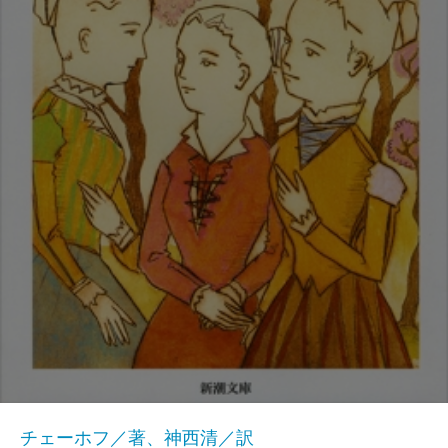
チェーホフ／著、神西清／訳