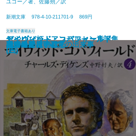
ユゴー／著、佐藤朔／訳
新潮文庫 978-4-10-211701-9 869円
文庫
電子書籍あり
おやゆび姫―アンデルセン童話集
デイヴィッド・コパフィールド
デイヴィッド・コパフィールド
デイヴィッド・コパフィールド
デイヴィッド・コパフィールド
桜の園・三人姉妹
レ・ミゼラブル〔三〕
レ・ミゼラブル〔四〕
俘虜記
白雪姫―グリム童話集I―
海からの贈物
レ・ミゼラブル〔二〕
アメリカン・スクール
レ・ミゼラブル〔一〕
砂の上の植物群
風濤
エミリーはのぼる
娼婦の部屋・不意の出来事
夏の終り
虚空遍歴〔下〕
(II)―
(四)
(三)
(二)
(一)