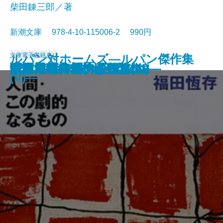
柴田錬三郎／著
新潮文庫 978-4-10-115006-2 990円
文庫
電子書籍あり
ルパン対ホームズ―ルパン傑作集
女坂
ぼんち
江戸川乱歩傑作選
駅前旅館
永すぎた春
眠狂四郎無頼控〔五〕
眠狂四郎無頼控〔四〕
眠狂四郎無頼控〔三〕
眠狂四郎無頼控〔二〕
眠狂四郎無頼控〔一〕
人間・この劇的なるもの
ドイル傑作集(III)―恐怖編―
海と毒薬
暖簾
パニック・裸の王様
青い鳥
白い人・黄色い人
奇岩城―ルパン傑作集(III)―
雨・赤毛―モーム短篇集I―
(V)―