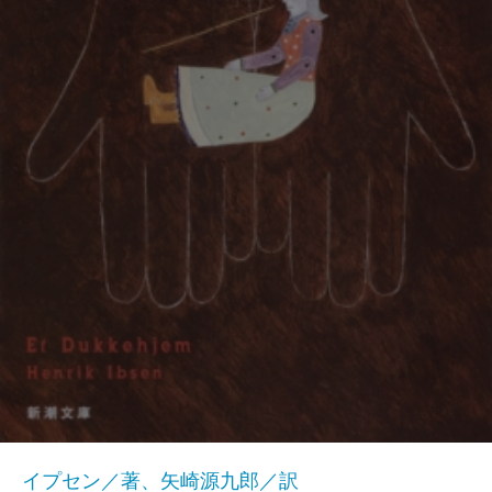
イプセン／著、矢崎源九郎／訳