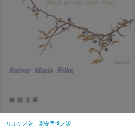
リルケ／著、高安国世／訳