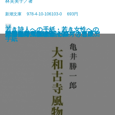
林芙美子／著
新潮文庫 978-4-10-106103-0 693円
文庫
若き詩人への手紙・若き女性への
人形の家
恐怖の谷
蟹工船・党生活者
マルテの手記
武蔵野夫人
緋色の研究
ツァラトストラかく語りき〔下〕
シャーロック・ホームズの帰還
サロメ・ウィンダミア卿夫人の扇
浮雲
大和古寺風物誌
シャーロック・ホームズの冒険
シャーロック・ホームズの思い出
ジェーン・エア〔上〕
ツァラトストラかく語りき〔上〕
武者小路実篤詩集
はつ恋
海潮音―上田敏訳詩集―
人間失格
手紙