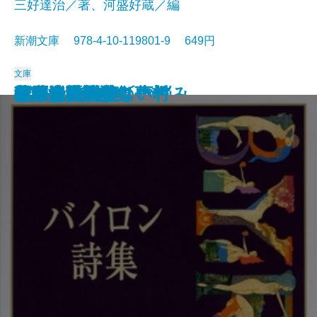
三好達治／著、河盛好蔵／編
新潮文庫 978-4-10-119801-9 649円
文庫
孤独な散歩者の夢想
ゲーテ詩集
脂肪の塊・テリエ館
パルムの僧院〔下〕
巴里の憂鬱
若きウェルテルの悩み
ハイネ詩集
女の一生
パルムの僧院〔上〕
三好達治詩集
バイロン詩集
春琴抄
風立ちぬ・美しい村
ヴィヨンの妻
北原白秋詩集
萩原朔太郎詩集
ヘッセ詩集
春の嵐
椿姫
春