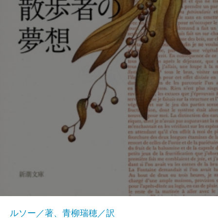
ルソー／著、青柳瑞穂／訳