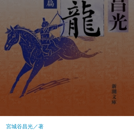
宮城谷昌光／著