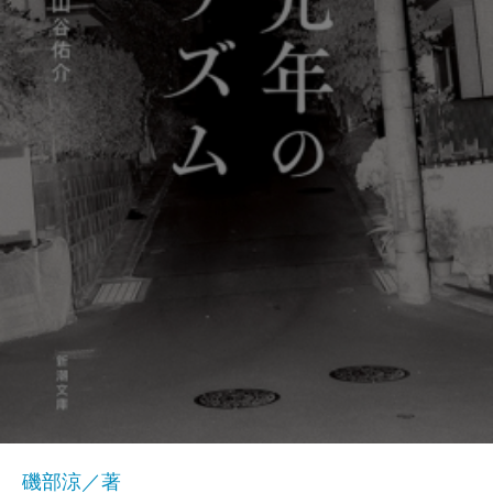
磯部涼／著