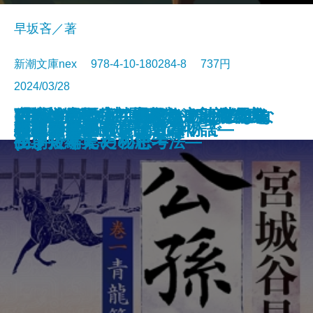
早坂吝／著
新潮文庫nex 978-4-10-180284-8 737円
2024/03/28
ごんぎつね でんでんむしのかな
可能性の怪物 文豪とアルケミス
VR浮遊館の謎―探偵AIのリアル・
おカネの教室―僕らがおかしなク
「科学的」は武器になる―世界を
放浪・雪の夜―織田作之助傑作集
(霊媒の話より)題未定―安部公房
空白の意匠―初期ミステリ傑作集
文庫
電子書籍あり
令和元年のテロリズム
古くてあたらしい仕事
絆―棋士たち 師弟の物語―
ごんぎつねの夢
小説8050
AI監獄ウイグル
夜の人々
公孫龍 巻一 青龍篇
上野アンダーグラウンド
羅城門に啼く
わたしの名前を消さないで
幽世の薬剤師6
しみ―新美南吉傑作選―
ト短編集
ディープラーニング―
ラブで学んだ秘密―
生き抜くための思考法―
―
初期短編集―
(二)―