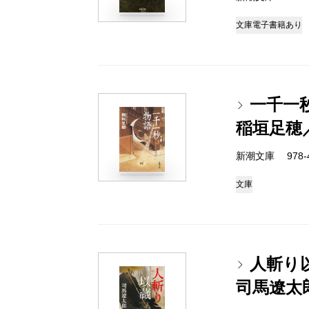
文庫
電子書籍あり
一千一
稲垣足穂
新潮文庫 978-4
文庫
人斬り
司馬遼太