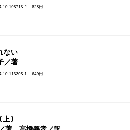
-10-105713-2 825円
れない
子／著
-10-113205-1 649円
〔上〕
／著、高橋義孝／訳