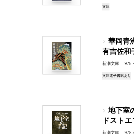
文庫
華岡青
有吉佐和
新潮文庫 978-4-
文庫
電子書籍あり
地下室
ドストエ
新潮文庫 978-4