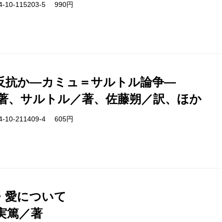
-10-115203-5 990円
反抗か―カミュ＝サルトル論争―
著、サルトル／著、佐藤朔／訳、ほか
-10-211409-4 605円
・愛について
実篤／著