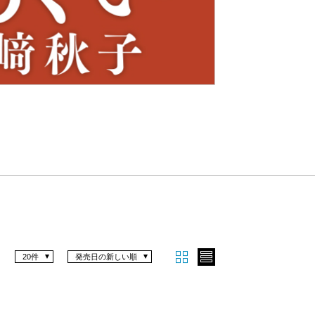
Nex
t
20件
発売日の新しい順