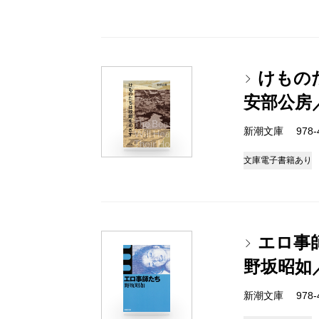
けもの
安部公房
新潮文庫 978-4-
文庫
電子書籍あり
エロ事
野坂昭如
新潮文庫 978-4-