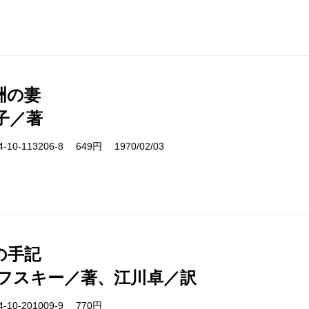
洲の妻
子／著
10-113206-8 649円 1970/02/03
の手記
フスキー／著、江川卓／訳
-10-201009-9 770円