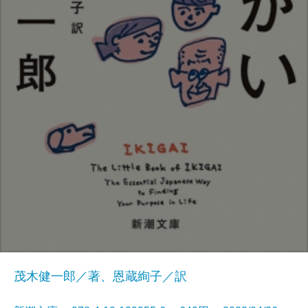
茂木健一郎／著、恩蔵絢子／訳