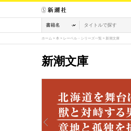
ホーム
>
本
>
レーベル・シリーズ一覧
>
新潮文庫
新潮文庫