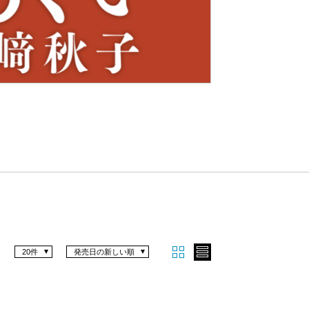
Nex
t
20件
発売日の新しい順