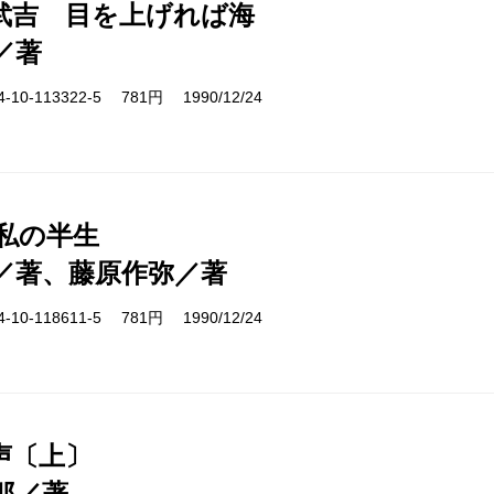
武吉 目を上げれば海
／著
10-113322-5 781円 1990/12/24
 私の半生
／著、藤原作弥／著
10-118611-5 781円 1990/12/24
声〔上〕
郎／著