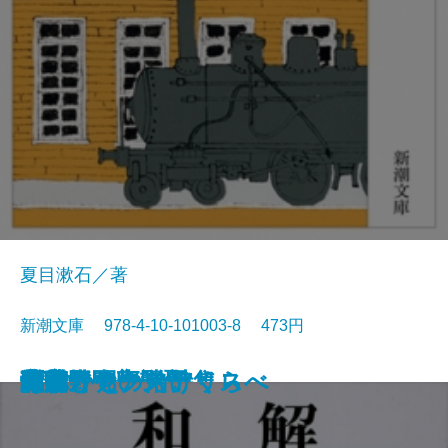
夏目漱石／著
新潮文庫 978-4-10-101003-8 473円
猟銃・闘牛
ヴェルレーヌ詩集
草枕
斜陽
高村光太郎詩集
歌行燈・高野聖
土
真実一路
老妓抄
坊っちゃん
和解
ヰタ・セクスアリス
出家とその弟子
にごりえ・たけくらべ
武蔵野
白痴
青年
雁
それから
門