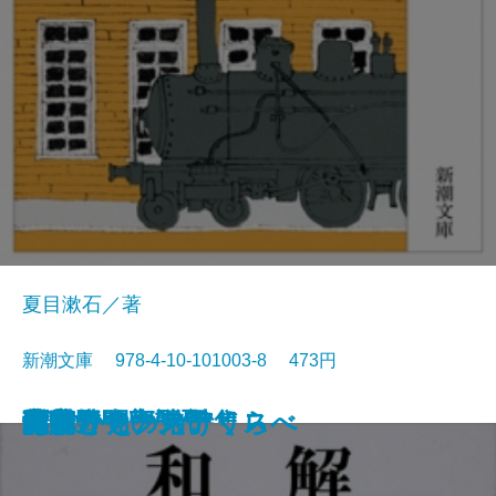
夏目漱石／著
新潮文庫 978-4-10-101003-8 473円
猟銃・闘牛
ヴェルレーヌ詩集
草枕
斜陽
高村光太郎詩集
歌行燈・高野聖
土
真実一路
老妓抄
坊っちゃん
和解
ヰタ・セクスアリス
出家とその弟子
にごりえ・たけくらべ
武蔵野
白痴
青年
雁
それから
門