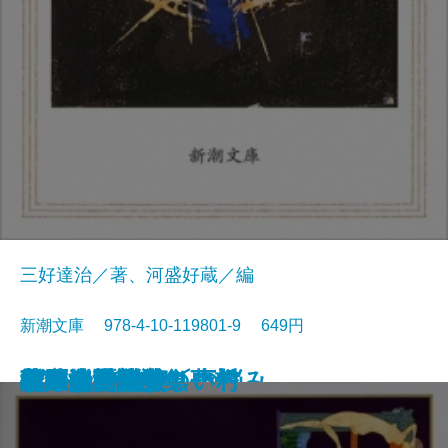
三好達治／著、河盛好蔵／編
新潮文庫 978-4-10-119801-9 649円
孤独な散歩者の夢想
ゲーテ詩集
脂肪の塊・テリエ館
パルムの僧院〔下〕
巴里の憂鬱
若きウェルテルの悩み
ハイネ詩集
女の一生
パルムの僧院〔上〕
三好達治詩集
バイロン詩集
春琴抄
風立ちぬ・美しい村
ヴィヨンの妻
北原白秋詩集
萩原朔太郎詩集
ヘッセ詩集
春の嵐
椿姫
春