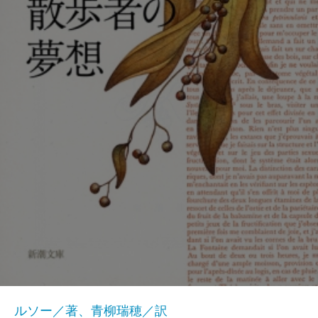
ルソー／著、青柳瑞穂／訳