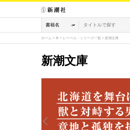
ホーム
>
本
>
レーベル・シリーズ一覧
>
新潮文庫
新潮文庫