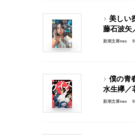
美しい
藤石波矢
新潮文庫nex 978
僕の青
水生欅／
新潮文庫nex 978