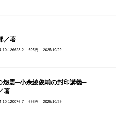
郎／著
10-126628-2 605円 2025/10/29
の怨霊─小余綾俊輔の封印講義─
／著
10-120076-7 693円 2025/10/29