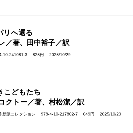
パリへ還る
レ／著、田中裕子／訳
10-241081-3 825円 2025/10/29
きこどもたち
コクトー／著、村松潔／訳
cs 名作新訳コレクション 978-4-10-217802-7 649円 2025/10/29