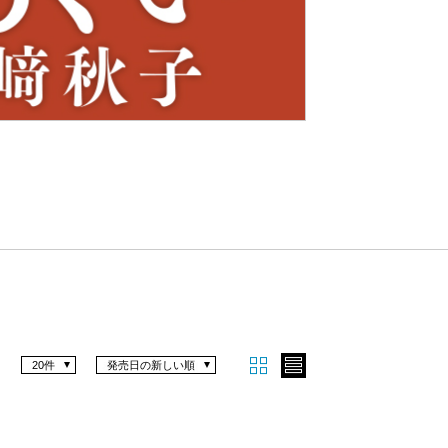
Nex
t
20件
発売日の新しい順