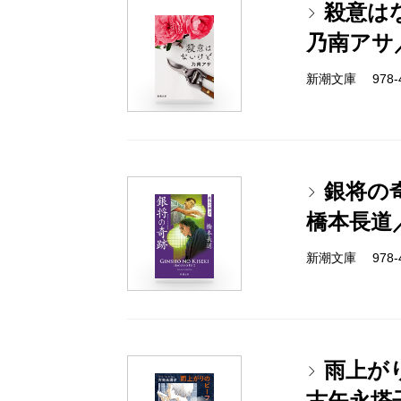
殺意は
乃南アサ
新潮文庫 978-4-
銀将の
橋本長道
新潮文庫 978-4-
雨上が
古矢永塔