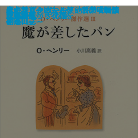
魔が差したパン―O・ヘンリー傑
恋よりブタカン！～池谷美咲の演
歪曲報道―巨大メディアの「騙し
考えすぎた人―お笑い哲学者列伝
千両かんばん
日本人はどう住まうべきか？
いつも彼らはどこかに
大地のゲーム
爪と目
ニッチを探して
脊梁山脈
イタリアの猫
炎の回廊―満州国演義四―
犬の心臓・運命の卵
月桃夜
創薬探偵から祝福を
戊辰繚乱
双頭の船
隠居志願
フォルトゥナの瞳
作選III―
劇部日誌～
の手口」―
―