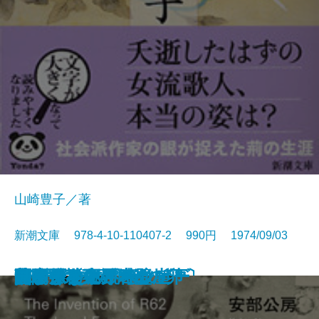
山崎豊子／著
新潮文庫 978-4-10-110407-2 990円 1974/09/03
幕末動乱の男たち〔上〕
幕末動乱の男たち〔下〕
ナイン・ストーリーズ
死の枝
一の糸
ボンボンと悪夢
山彦乙女
きりぎりす
いずこより
花紋
R62号の発明・鉛の卵
フィッシュ・オン
蒼氷・神々の岩壁
笹まくら
グレート・ギャツビー
関ケ原〔下〕
関ケ原〔中〕
関ケ原〔上〕
無関係な死・時の崖
見るまえに跳べ