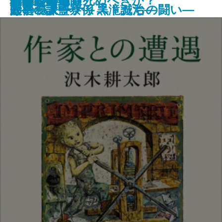
雪国
気狂いピエロ
八本目の槍
ノモレ
日本人はどう死ぬべきか？
作家との遭遇
ハレルヤ
古都
嵐吹く時も
幽世の薬剤師
肖像彫刻家
少年
格闘
けたジャーナリストたちの闘い―
い
郎―
せの秘訣―
人事一課監察係 黒滝誠治―
太宰の大ウソ―
碧―