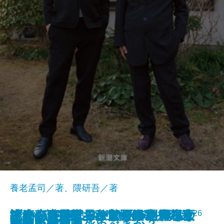
養老孟司／著、隈研吾／著
その名を暴け―＃MeTooに火をつ
この恋が壊れるまで夏が終わらな
地底の魔術王―私立探偵 明智小五
生きがい―世界が驚く日本人の幸
ブラッディ・ファミリー―警視庁
すごい言い訳！―漱石の冷や汗、
試練―護衛艦あおぎり艦長 早乙女
新潮文庫 978-4-10-130844-9 693円 2022/04/26