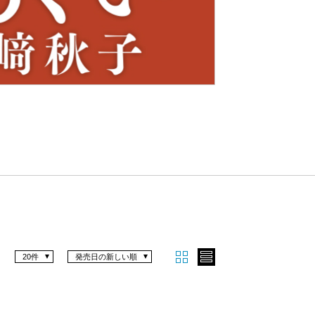
Nex
t
20件
発売日の新しい順