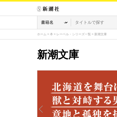
ホーム
>
本
>
レーベル・シリーズ一覧
>
新潮文庫
新潮文庫