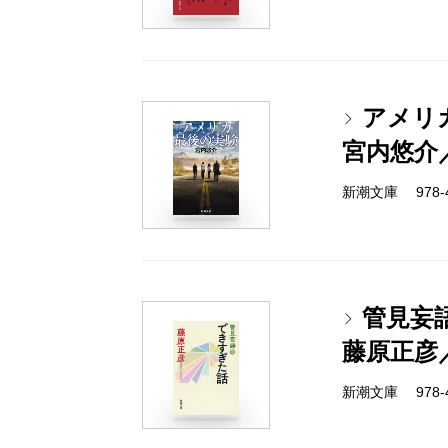
アメリ
宮内悠介
新潮文庫 978-4-
管見妄
藤原正彦
新潮文庫 978-4-