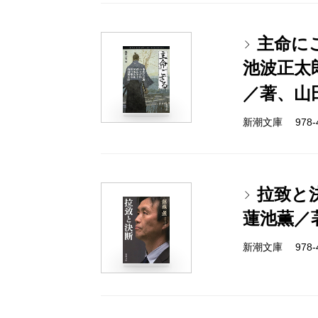
主命に
池波正太
／著、山
新潮文庫 978-4-
拉致と
蓮池薫／
新潮文庫 978-4-