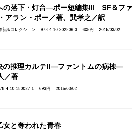
への落下・灯台―ポー短編集III SF＆フ
・アラン・ポー／著、巽孝之／訳
cs 名作新訳コレクション 978-4-10-202806-3 605円 2015/03/02
央の推理カルテII―ファントムの病棟―
人／著
-4-10-180027-1 693円 2015/03/02
乙女と奪われた青春