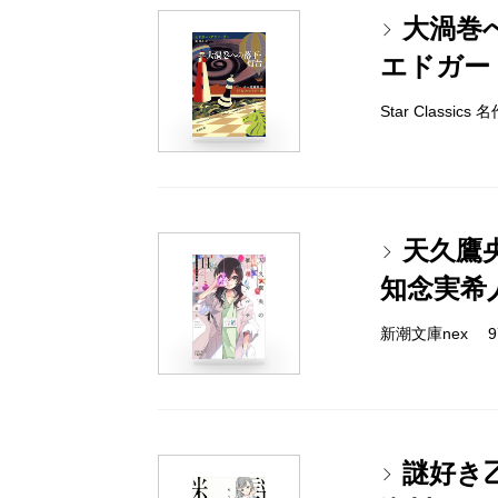
大渦巻
エドガー
Star Classi
天久鷹
知念実希
新潮文庫nex 978
謎好き