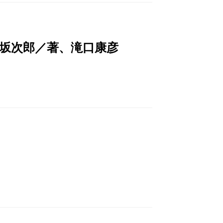
坂次郎／著、滝口康彦