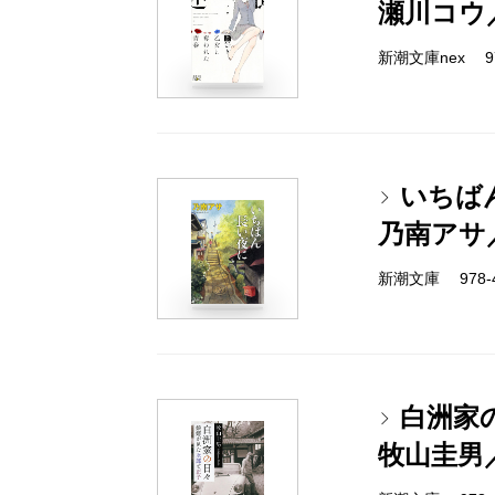
瀬川コウ
新潮文庫nex 978
いちば
乃南アサ
新潮文庫 978-4-
白洲家
牧山圭男