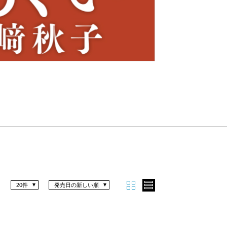
Nex
t
20件
発売日の新しい順