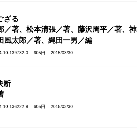
ござる
郎／著、松本清張／著、藤沢周平／著、神
田風太郎／著、縄田一男／編
10-139732-0 605円 2015/03/30
決断
著
10-136222-9 605円 2015/03/30