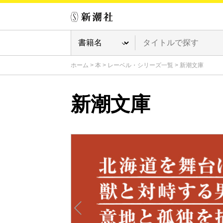
ホーム
>
本
>
レーベル・シリーズ一覧
>
新潮文庫
新潮文庫