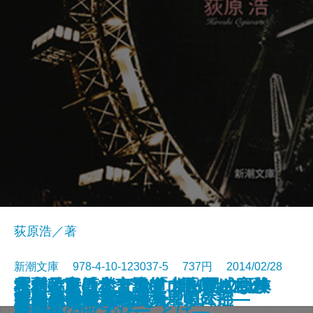
荻原浩／著
新潮文庫 978-4-10-123037-5 737円 2014/02/28
木村政彦はなぜ力道山を殺さなか
木村政彦はなぜ力道山を殺さなか
養老孟司の大言論II 嫌いなこと
「サバを読む」の「サバ」の正体
「弱くても勝てます」 開成高校
救命―東日本大震災、医師たちの
寝台特急「サンライズ出雲」の殺
人生のこつあれこれ 2013
待ち伏せ街道―蓬莱屋帳外控―
フラニーとズーイ
ぬるい毒
よなかの散歩
慈雨の音―流転の海 第六部―
月の上の観覧車
これはペンです
中野トリップスター
うから はらから
古手屋喜十 為事覚え
遺体―震災、津波の果てに―
三国志ナビ
ったのか〔上〕
ったのか〔下〕
から、人は学ぶ
―NHK 気になることば―
野球部のセオリー
奮闘―
意