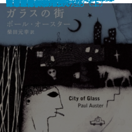
隅の風景
管見妄語 始末に困る人
たまゆら
羽越本線 北の追跡者
死ぬときに後悔すること25
図南の翼 十二国記
黒田如水
ガラスの街
代替医療解剖
トモスイ
三国志(十) 五丈原の巻
つぎはぎプラネット
田辺聖子の古典まんだら〔上〕
田辺聖子の古典まんだら〔下〕
ガラシャ
あなたがいる場所
宮本武蔵(八)
しくる―
―
―