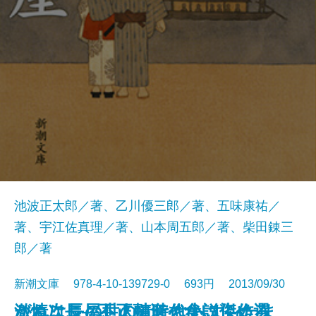
池波正太郎／著、乙川優三郎／著、五味康祐／
著、宇江佐真理／著、山本周五郎／著、柴田錬三
郎／著
新潮文庫 978-4-10-139729-0 693円 2013/09/30
これはこの世のことならず―たま
激情次長―不正融資を食い止めろ
がんこ長屋―人情時代小説傑作選