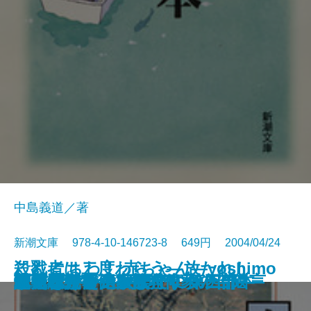
中島義道／著
新潮文庫 978-4-10-146723-8 649円 2004/04/24
こんにちわ！ 赤ちゃん―yoshimo
殺戮者は二度わらう―放たれし
第四解剖室
幸運の25セント硬貨
氷雨心中
桶川ストーカー殺人事件――遺言
血の騒ぎを聴け
まだ遠い光―家族狩り 第五部―
水の翼
働くことがイヤな人のための本
鏡川
巡礼者たち―家族狩り 第四部―
超・殺人事件―推理作家の苦悩―
琉球布紀行
芭蕉紀行
ヴァンサンカンまでに
マンボウ 遺言状
贈られた手―家族狩り 第三部―
歴史をかえた誤訳
しゃばけ
tobanana.com4―
業、跳梁跋扈の9事件―