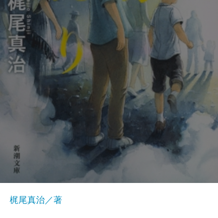
梶尾真治／著