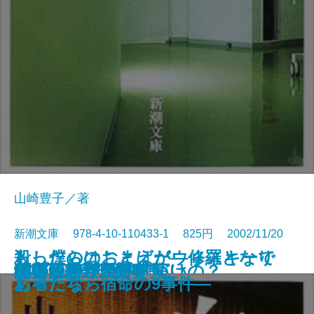
山崎豊子／著
新潮文庫 978-4-10-110433-1 825円 2002/11/20
もし僕らのことばがウィスキーで
殺ったのはおまえだ―修羅となり
剣客商売七 隠れ簑
剣客商売八 狂乱
リヴァイアサン
行きつ戻りつ
黄泉がえり
この人と結婚していいの？
猫だましい
不安な童話
すみれの花の砂糖づけ
白い巨塔〔一〕
白い巨塔〔二〕
白い巨塔〔三〕
白い巨塔〔四〕
白い巨塔〔五〕
剣客商売五 白い鬼
剣客商売六 新妻
花探し
パプリカ
あったなら
し者たち、宿命の9事件―