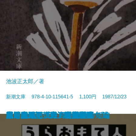
池波正太郎／著
新潮文庫 978-4-10-115641-5 1,100円 1987/12/23
真田太平記〔十一〕大坂夏の陣
真田太平記〔十二〕雲の峰
真田太平記〔九〕二条城
真田太平記〔十〕大坂入城
イーハトーボの劇列車
風神の門〔上〕
風神の門〔下〕
安全のカード
真田太平記〔七〕関ヶ原
真田太平記〔八〕紀州九度山
うらおもて人生録
真田太平記〔五〕秀頼誕生
真田太平記〔六〕家康東下
江戸開城
真田太平記〔三〕上田攻め
真田太平記〔四〕甲賀問答
螢・納屋を焼く・その他の短編
龍を見た男
真田太平記〔一〕天魔の夏
真田太平記〔二〕秘密