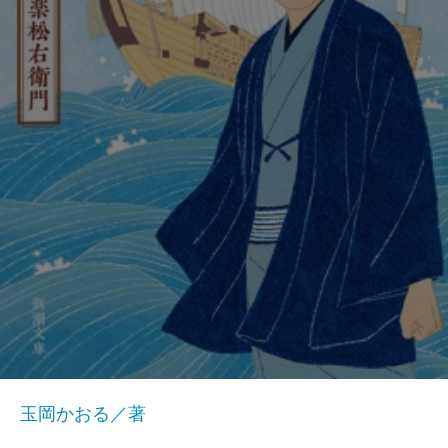
玉岡かおる／著