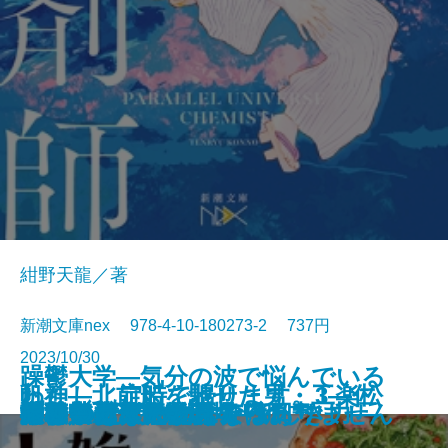
紺野天龍／著
新潮文庫nex 978-4-10-180273-2 737円
2023/10/30
躁鬱大学―気分の波で悩んでいる
わたし、定時で帰ります。3―仁
帆神―北前船を馳せた男・工楽松
世の中と足並みがそろわない
もう一杯だけ飲んで帰ろう。
女たち三百人の裏切りの書
計算する生命
もういちど
千羽鶴
悪なき殺人
幽世の薬剤師5
雑草姫のレストラン
神よ憐れみたまえ
モテの壁
いつかたこぶねになる日
外科室・天守物語
ギリシア人の物語4―新しき力―
小島
掲載禁止 撮影現場
のは、あなただけではありません
旅のつばくろ
義なき賃上げ闘争編―
右衛門―