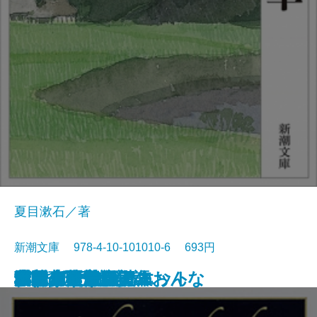
夏目漱石／著
新潮文庫 978-4-10-101010-6 693円
浮雲
卍(まんじ)
デミアン
車輪の下
道草
十五少年漂流記
小川未明童話集
ロミオとジュリエット
蓼喰う虫
虞美人草
ランボー詩集
愛する人達
津軽
猫と庄造と二人のおんな
田園の憂鬱
吉野葛・盲目物語
オセロー
ガリヴァ旅行記
ふらんす物語
ボードレール詩集