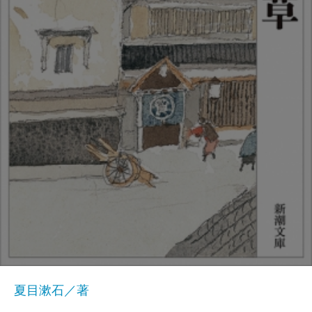
夏目漱石／著