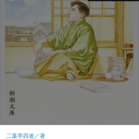
二葉亭四迷／著