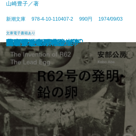
山崎豊子／著
新潮文庫 978-4-10-110407-2 990円 1974/09/03
文庫
電子書籍あり
幕末動乱の男たち〔上〕
幕末動乱の男たち〔下〕
ナイン・ストーリーズ
死の枝
一の糸
ボンボンと悪夢
山彦乙女
きりぎりす
いずこより
花紋
R62号の発明・鉛の卵
フィッシュ・オン
蒼氷・神々の岩壁
笹まくら
グレート・ギャツビー
関ケ原〔下〕
関ケ原〔中〕
関ケ原〔上〕
無関係な死・時の崖
見るまえに跳べ