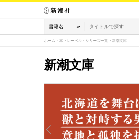
ホーム
>
本
>
レーベル・シリーズ一覧
>
新潮文庫
新潮文庫