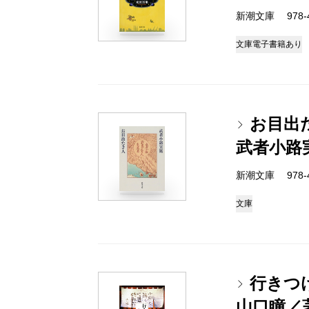
新潮文庫 978-4-
文庫
電子書籍あり
お目出
武者小路
新潮文庫 978-4-
文庫
行きつ
山口瞳／