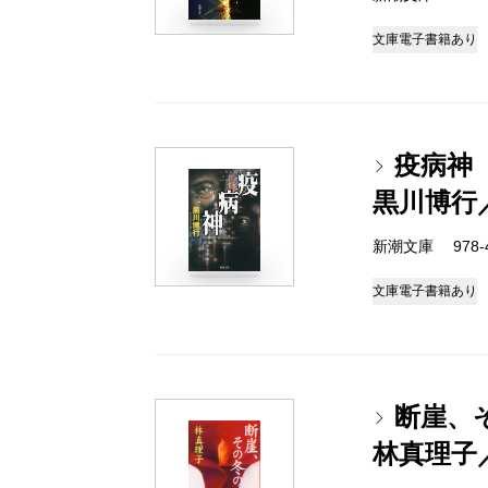
文庫
電子書籍あり
疫病神
黒川博行
新潮文庫 978-4-
文庫
電子書籍あり
断崖、
林真理子