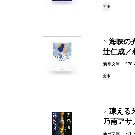
文庫
海峡の
辻仁成／
新潮文庫 978-4-
文庫
凍える
乃南アサ
新潮文庫 978-4-