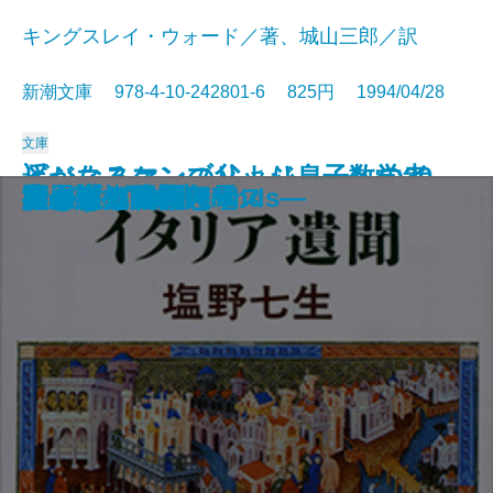
キングスレイ・ウォード／著、城山三郎／訳
新潮文庫 978-4-10-242801-6 825円 1994/04/28
文庫
遥かなるケンブリッジ―一数学者
ビジネスマンの父より息子への30
ハツカネズミと人間
人生の親戚
橋のない川 七
鳥人計画
幽霊屋敷の電話番
つねならぬ話
色彩の息子
きらきらひかる
イタリア遺聞
旅のラゴス
夜の樹
不思議の国のアリス
わが性と生
夏の庭―The Friends―
いもうと物語
黄金を抱いて翔べ
エトロフ発緊急電
行きずりの街
のイギリス―
通の手紙