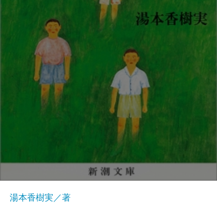
湯本香樹実／著