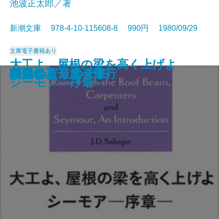
池波正太郎／著
新潮文庫 978-4-10-115608-8 990円 1980/09/29
文庫
電子書籍あり
大工よ、屋根の梁を高く上げよ
アラスカ物語
漂流
官僚たちの夏
新釈遠野物語
笑うな
シェリー詩集
もの思う葦
人情裏長屋
闇の狩人〔上〕
闇の狩人〔下〕
ボクの音楽武者修行
復活〔上〕
復活〔下〕
路傍の石
共犯者
ひとにぎりの未来
華麗なる一族〔上〕
華麗なる一族〔中〕
華麗なる一族〔下〕
シーモア―序章―