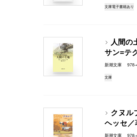
文庫
電子書籍あり
人間の
サン=テ
新潮文庫 978-4
文庫
クヌル
ヘッセ／
新潮文庫 978-4