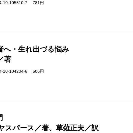
-10-105510-7 781円
者へ・生れ出づる悩み
／著
-10-104204-6 506円
門
ヤスパース／著、草薙正夫／訳