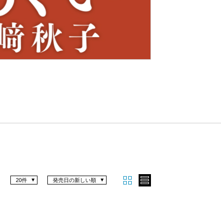
Nex
t
20件
発売日の新しい順