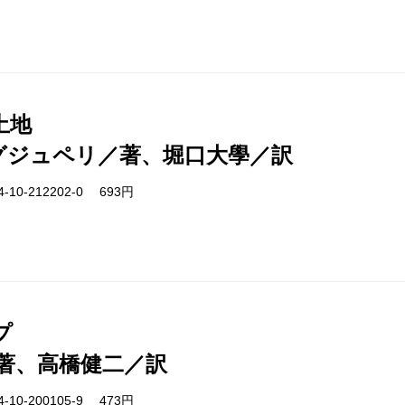
土地
グジュペリ／著、堀口大學／訳
-10-212202-0 693円
プ
著、高橋健二／訳
-10-200105-9 473円