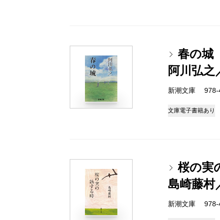
春の城
阿川弘之
新潮文庫 978-4
文庫
電子書籍あり
桜の実
島崎藤村
新潮文庫 978-4