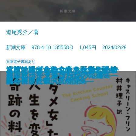
道尾秀介／著
新潮文庫 978-4-10-135558-0 1,045円 2024/02/28
文庫
電子書籍あり
「ダメ女」たちの人生を変えた奇
友喰い―鬼食役人のあやかし退治
フランス革命の女たち―激動の時
沈没船博士、海の底で歴史の謎を
名前で呼ばれたこともなかったか
嘘があふれた世界で
巡査たちに敬礼を
希望のゆくえ
飛ぶ男
果ての海
土佐くろしお鉄道殺人事件
出版禁止 ろろるの村滞在記
TIMELESS
雷神
風神の手
屍衣にポケットはない
もふもふ―犬猫まみれの短編集―
オーバーヒート
夢に迷ってタクシーを呼んだ
アンソーシャル ディスタンス
跡の料理教室
帖―
代を生きた11人の物語―
追う
ら―奈良少年刑務所詩集―