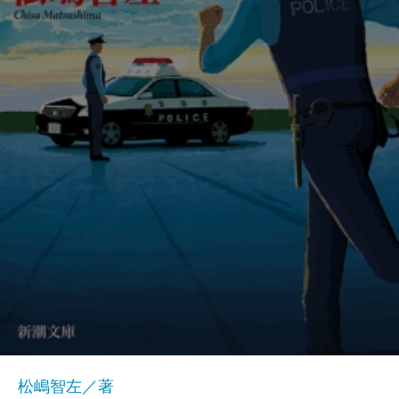
松嶋智左／著