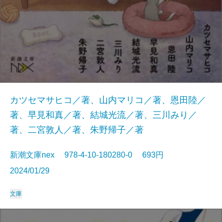
カツセマサヒコ／著、山内マリコ／著、恩田陸／
著、早見和真／著、結城光流／著、三川みり／
著、二宮敦人／著、朱野帰子／著
新潮文庫nex 978-4-10-180280-0 693円
2024/01/29
文庫