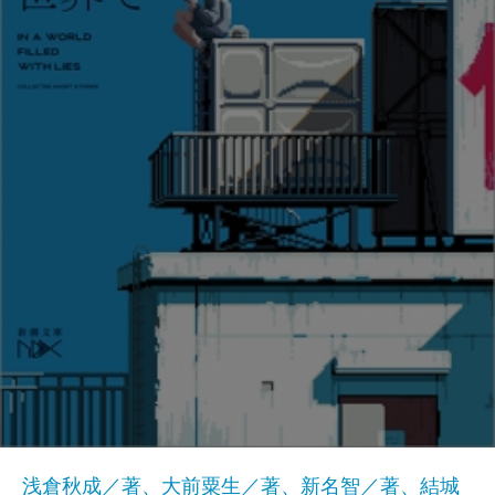
浅倉秋成／著、大前粟生／著、新名智／著、結城