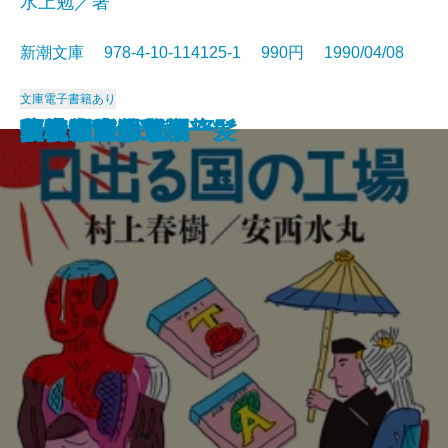
水上勉／著
新潮文庫 978-4-10-114125-1 990円 1990/04/08
文庫
電子書籍あり
冷い夏、熱い夏
まんぞく まんぞく
この人を見よ
注文の多い料理店
五千回の生死
流転の海 第一部
夢の木坂分岐点
鬼麿斬人剣
飢餓海峡〔上〕
飢餓海峡〔下〕
日出る国の工場
暗夜行路
谷中・首ふり坂
百
ふたりで探偵
子子家庭は危機一髪
人情武士道
優駿〔上〕
優駿〔下〕
胡桃の家