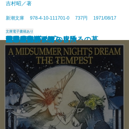
吉村昭／著
新潮文庫 978-4-10-111701-0 737円 1971/08/17
文庫
電子書籍あり
アメリカひじき・火垂るの墓
国盗り物語〔三〕
国盗り物語〔四〕
悪霊〔下〕
悪霊〔上〕
国盗り物語〔一〕
国盗り物語〔二〕
黒い画集
日常生活の冒険
戦艦武蔵
夏の夜の夢・あらし
青の時代
日本三文オペラ
青春の蹉跌
ボッコちゃん
点と線
城
眼の壁
船乗りクプクプの冒険
荒野のおおかみ