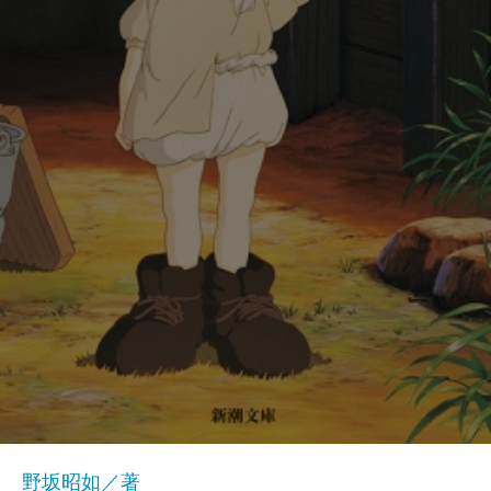
野坂昭如／著