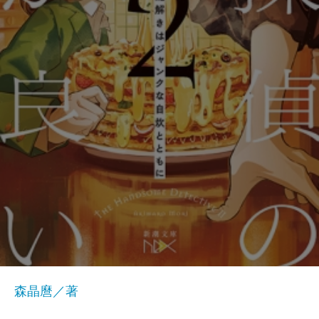
森晶麿／著