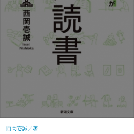
西岡壱誠／著