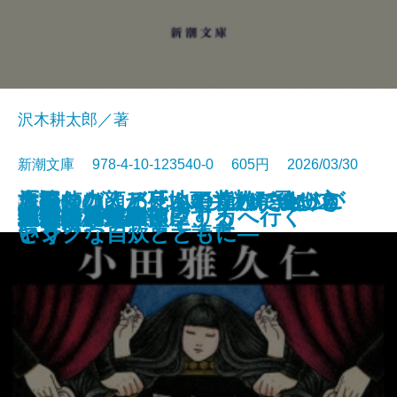
沢木耕太郎／著
新潮文庫 978-4-10-123540-0 605円 2026/03/30
「読む力」と「地頭力」がいっき
旅のつばくろ、ふたたび─飛び立
原田マハ、アートの達人に会いに
名探偵の顔が良い2―謎解きはジ
大好きな人、死んでくれてありが
文庫
電子書籍あり
ドリトル先生アフリカへ行く
魔都シカモア
聖女の、遺産
重力アルケミック
最後の魔法
水─本の小説─
ブルー ハワイ
可哀想な蠅
禍
遠い声、遠い部屋
連続殺人鬼の妻
夜が少女を探偵にする
文豪の花嫁
戦慄
キツネ狩り
に身につく 東大読書
つ季節─
いく
ャンクな自炊とともに―
とう