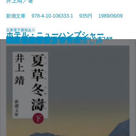
井上靖／著
新潮文庫 978-4-10-106333-1 935円 1989/06/09
文庫
電子書籍あり
ホテル・ニューハンプシャー
ホテル・ニューハンプシャー
村上朝日堂の逆襲
長英逃亡〔上〕
長英逃亡〔下〕
吉原御免状
大垣行345M列車の殺意
墜落の夏―日航123便事故全記録―
新編 銀河鉄道の夜
夏草冬濤〔上〕
夏草冬濤〔下〕
打たれ強く生きる
バーボン・ストリート
アメリカ素描
ご依頼の件
江戸アルキ帖
白夜を旅する人々
小説のたくらみ、知の楽しみ
心に迫るパウロの言葉
夢見通りの人々
〔上〕
〔下〕