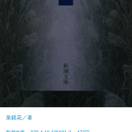
泉鏡花／著