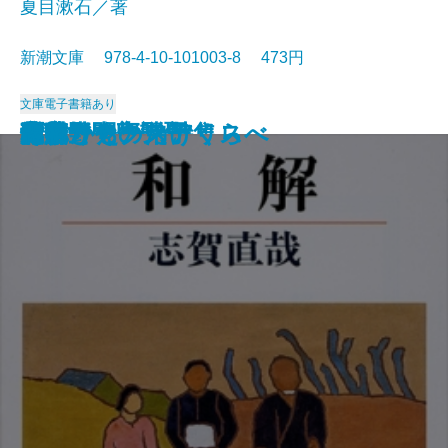
夏目漱石／著
新潮文庫 978-4-10-101003-8 473円
文庫
電子書籍あり
猟銃・闘牛
ヴェルレーヌ詩集
草枕
斜陽
高村光太郎詩集
歌行燈・高野聖
土
真実一路
老妓抄
坊っちゃん
和解
ヰタ・セクスアリス
出家とその弟子
にごりえ・たけくらべ
武蔵野
白痴
青年
雁
それから
門