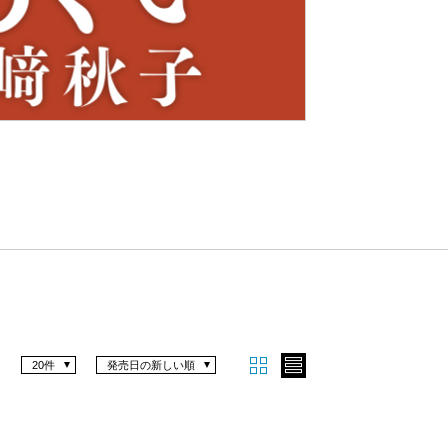
Nex
t
20件
発売日の新しい順