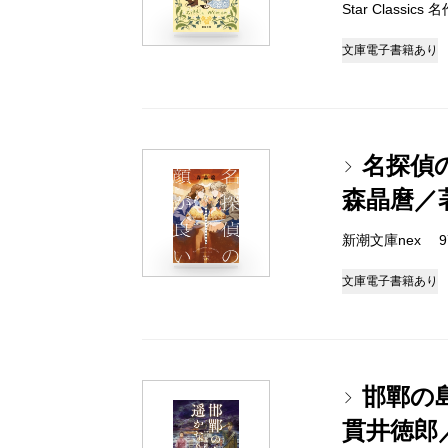
Star Classic
文庫
電子書籍あり
名探偵
森晶麿／
新潮文庫nex 978
文庫
電子書籍あり
邯鄲の
貫井徳郎