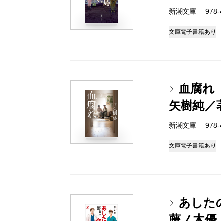
新潮文庫 978-4-
文庫
電子書籍あり
血腐れ
矢樹純／
新潮文庫 978-4-
文庫
電子書籍あり
あした
藤ノ木優