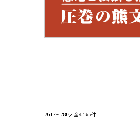
Pre
v
261 〜 280／全4,565件