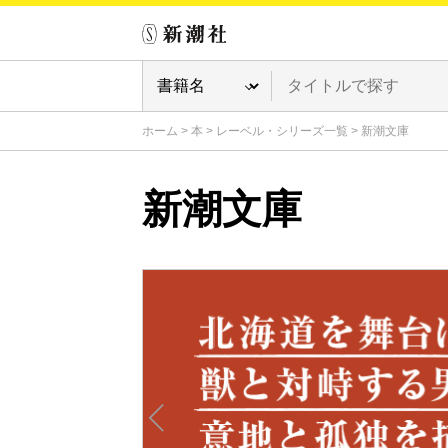
ホーム
>
本
>
レーベル・シリーズ一覧
>
新潮文庫
新潮文庫