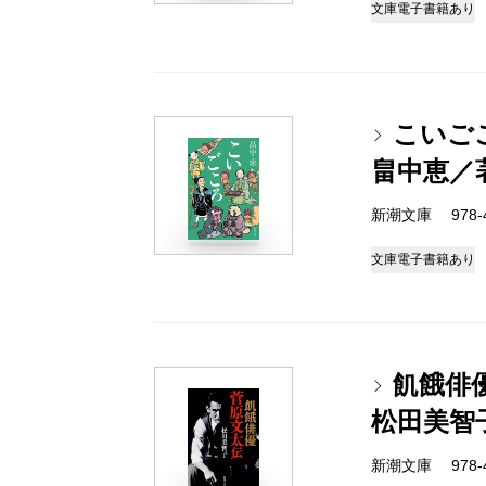
文庫
電子書籍あり
こいご
畠中恵／
新潮文庫 978-4-
文庫
電子書籍あり
飢餓俳
松田美智
新潮文庫 978-4-