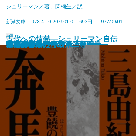
シュリーマン／著、関楠生／訳
新潮文庫 978-4-10-207901-0 693円 1977/09/01
文庫
古代への情熱―シュリーマン自伝
喪失の儀礼
パルタイ
夢魔の標的
天人五衰―豊饒の海・第四巻―
海流のなかの島々〔上〕
海流のなかの島々〔下〕
暁の寺―豊饒の海・第三巻―
果心居士の幻術
百万ドルをとり返せ！
奔馬―豊饒の海・第二巻―
白い服の男
先導者・赤い雪崩
午後の恐竜
彼の生きかた
巨人の磯
宇宙のあいさつ
精神分析入門〔上〕
精神分析入門〔下〕
幸福論
―