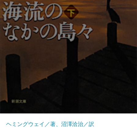
ヘミングウェイ／著、沼澤洽治／訳