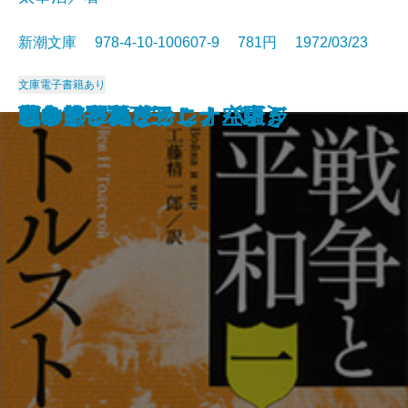
新潮文庫 978-4-10-100607-9 781円 1972/03/23
文庫
電子書籍あり
ようこそ地球さん
燃えよ剣〔下〕
燃えよ剣〔上〕
蒼い描点
カルメン
ゴリオ爺さん
安土往還記
戦争と平和 四
空の怪物アグイー
お伽草紙
戦争と平和 一
戦争と平和 二
戦争と平和 三
アントニーとクレオパトラ
つゆのひぬま
アンナ・カレーニナ〔下〕
アンナ・カレーニナ〔上〕
アンナ・カレーニナ〔中〕
じゃじゃ馬ならし・空騒ぎ
霧の旗