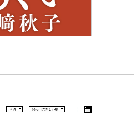
Nex
t
20件
発売日の新しい順