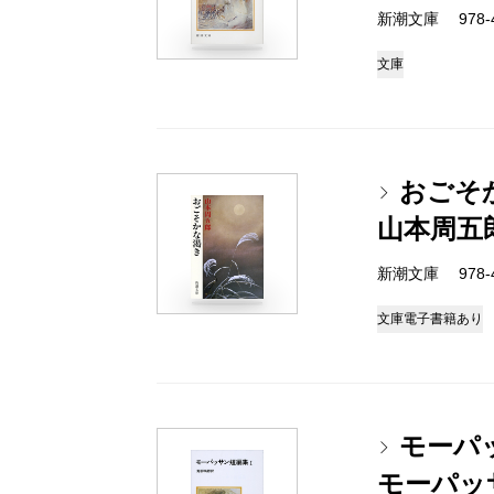
新潮文庫 978-4-
文庫
おごそ
山本周五
新潮文庫 978-4-
文庫
電子書籍あり
モーパ
モーパッ