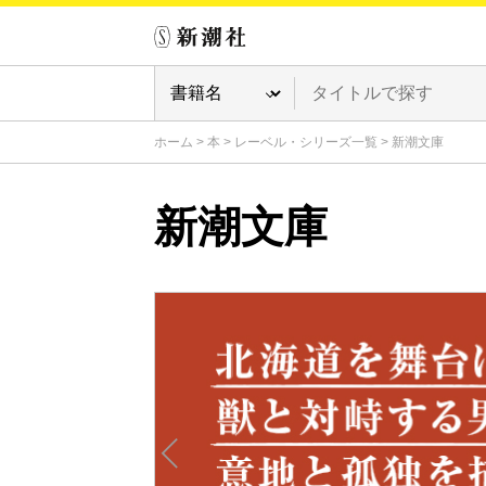
ホーム
>
本
>
レーベル・シリーズ一覧
>
新潮文庫
新潮文庫