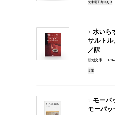
文庫
電子書籍あり
水いら
サルトル
／訳
新潮文庫 978-4-
文庫
モーパ
モーパッ