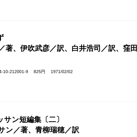
ず
／著、伊吹武彦／訳、白井浩司／訳、窪
10-212001-9 825円 1971/02/02
ッサン短編集〔二〕
サン／著、青柳瑞穂／訳