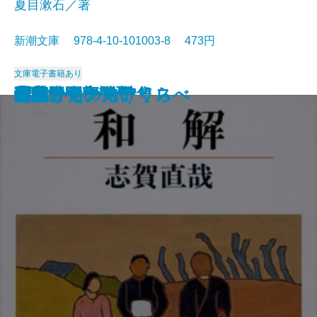
夏目漱石／著
新潮文庫 978-4-10-101003-8 473円
文庫
電子書籍あり
猟銃・闘牛
ヴェルレーヌ詩集
草枕
斜陽
高村光太郎詩集
歌行燈・高野聖
土
真実一路
老妓抄
坊っちゃん
和解
ヰタ・セクスアリス
出家とその弟子
にごりえ・たけくらべ
武蔵野
白痴
青年
雁
それから
門