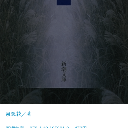
泉鏡花／著